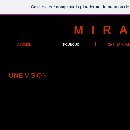
Ce site a été conçu sur la plateforme de création de 
MIR
ACCUEIL
POURQUOI
ZARINA KHA
UNE VISION
Que les êtres les plus abîmés comme les plus heureux puiss
pas d'Olivier de Serres et éblouis, ressourcés, murmurer à la
Mirabel ! C'est le projet que je souhaite aujourd'hui partag
l'ignorance, ni devant la violence du plus fort. C'est un p