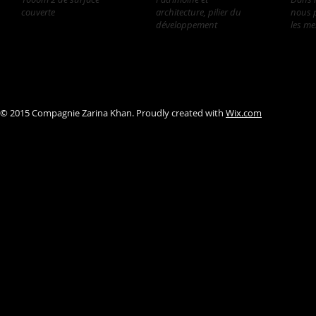
couverte
, un potentiel en
architecture, pilier du
nous 
devenir
développement
les me
© 2015 Compagnie Zarina Khan. Proudly created with
Wix.com